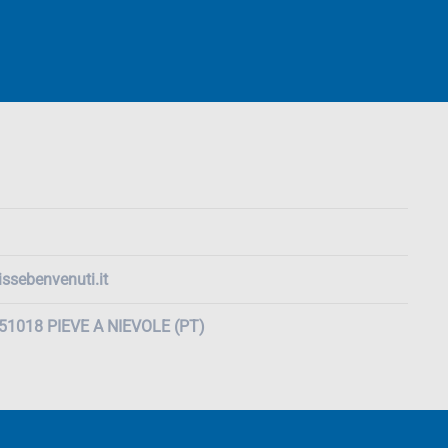
ssebenvenuti.it
, 51018 PIEVE A NIEVOLE (PT)