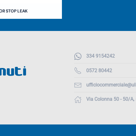
OR STOP LEAK
334 9154242
0572 80442
ufficiocommerciale@uli
Via Colonna 50 - 50/A