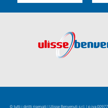
© tutti i diritti riservati | Ulisse Benvenuti s.r.l. | p.iva:
00977