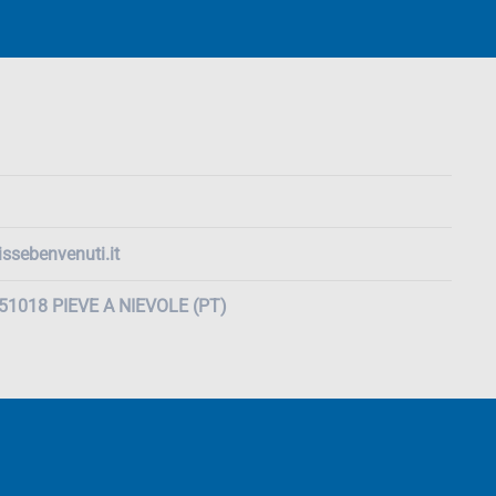
ssebenvenuti.it
, 51018 PIEVE A NIEVOLE (PT)