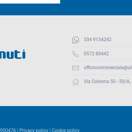
334 9154242
0572 80442
ufficiocommerciale@uli
Via Colonna 50 - 50/A
950476 |
Privacy policy
|
Cookie policy