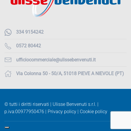
334 9154242
0572 80442
ufficiocommerciale@ulissebenvenuti.it
Via Colonna 50 - 50/A, 51018 PIEVE A NIEVOLE (PT)
© tutti i diritti riservati | Ulisse Benvenuti s.r.l. |
p.iva:
00977950476 |
Privacy policy
|
Cookie policy