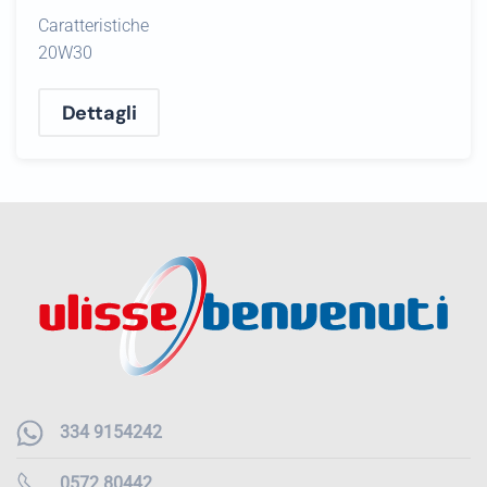
Caratteristiche
20W30
Dettagli
334 9154242
0572 80442