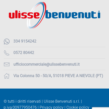
334 9154242
0572 80442
ufficiocommerciale@ulissebenvenuti.it
Via Colonna 50 - 50/A, 51018 PIEVE A NIEVOLE (PT)
© tutti i diritti riservati | Ulisse Benvenuti s.r.l. |
p.iva:
00977950476 |
Privacy policy
|
Cookie policy