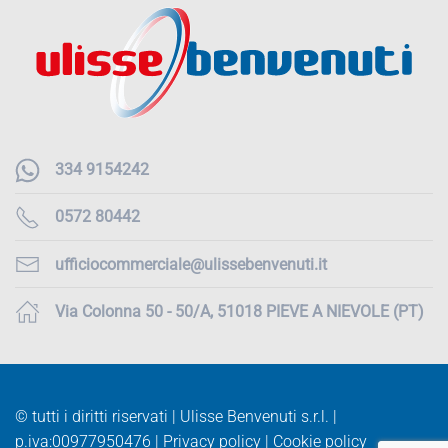
334 9154242
0572 80442
ufficiocommerciale@ulissebenvenuti.it
Via Colonna 50 - 50/A, 51018 PIEVE A NIEVOLE (PT)
© tutti i diritti riservati | Ulisse Benvenuti s.r.l. |
p.iva:
00977950476 |
Privacy policy
|
Cookie policy