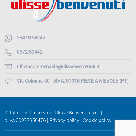
334 9154242
0572 80442
ufficiocommerciale@ulissebenvenuti.it
Via Colonna 50 - 50/A, 51018 PIEVE A NIEVOLE (PT)
© tutti i diritti riservati | Ulisse Benvenuti s.r.l. |
p.iva:
00977950476 |
Privacy policy
|
Cookie policy