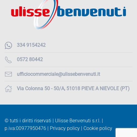
334 9154242
0572 80442
ufficiocommerciale@ulissebenvenuti.it
Via Colonna 50 - 50/A, 51018 PIEVE A NIEVOLE (PT)
© tutti i diritti riservati | Ulisse Benvenuti s.r.l. |
p.iva:
00977950476 |
Privacy policy
|
Cookie policy