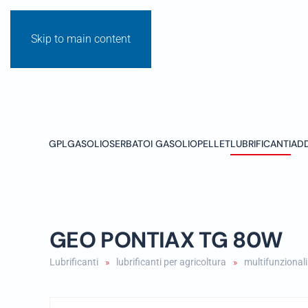
Skip to main content
GPL
GASOLIO
SERBATOI GASOLIO
PELLET
LUBRIFICANTI
ADD
GEO PONTIAX TG 80W
Lubrificanti
lubrificanti per agricoltura
multifunzional