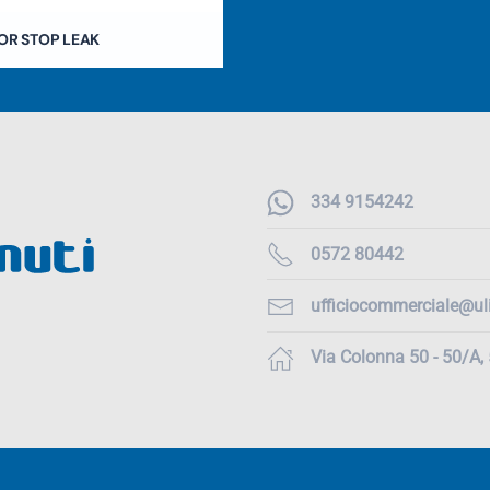
OR STOP LEAK
334 9154242
0572 80442
ufficiocommerciale@uli
Via Colonna 50 - 50/A