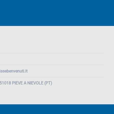
ssebenvenuti.it
, 51018 PIEVE A NIEVOLE (PT)