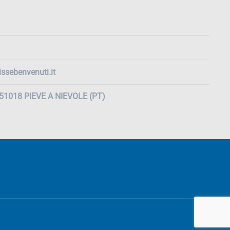
ssebenvenuti.it
, 51018 PIEVE A NIEVOLE (PT)