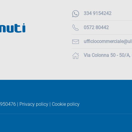
334 9154242
0572 80442
ufficiocommerciale@uli
Via Colonna 50 - 50/A
950476 |
Privacy policy
|
Cookie policy