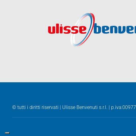
© tutti i diritti riservati | Ulisse Benvenuti s.r.l. | p.iva:
00977