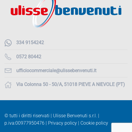
334 9154242
0572 80442
ufficiocommerciale@ulissebenvenuti.it
Via Colonna 50 - 50/A, 51018 PIEVE A NIEVOLE (PT)
© tutti i diritti riservati | Ulisse Benvenuti s.r.l. |
p.iva:
00977950476 |
Privacy policy
|
Cookie policy