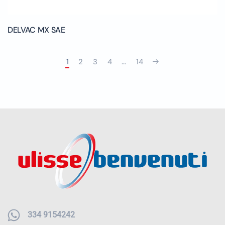
DELVAC MX SAE
1
2
3
4
…
14
334 9154242