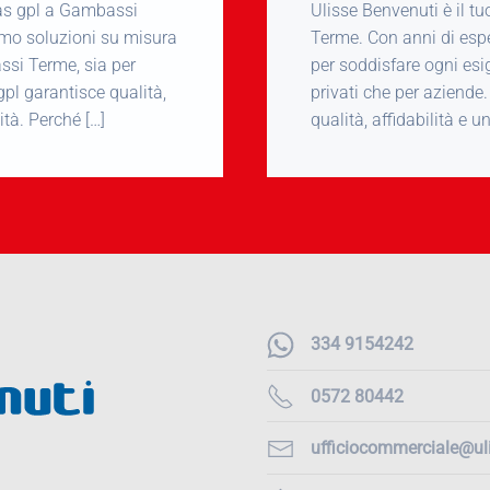
 gas gpl a Gambassi
Ulisse Benvenuti è il t
iamo soluzioni su misura
Terme. Con anni di espe
ssi Terme, sia per
per soddisfare ogni es
 gpl garantisce qualità,
privati che per aziende.
ità. Perché […]
qualità, affidabilità e 
334 9154242
0572 80442
ufficiocommerciale@uli