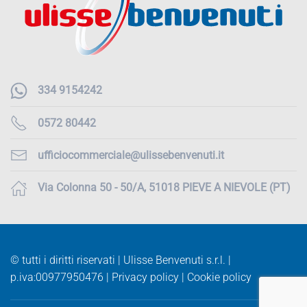
334 9154242
0572 80442
ufficiocommerciale@ulissebenvenuti.it
Via Colonna 50 - 50/A, 51018 PIEVE A NIEVOLE (PT)
© tutti i diritti riservati | Ulisse Benvenuti s.r.l. |
p.iva:
00977950476 |
Privacy policy
|
Cookie policy