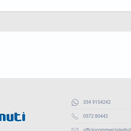
334 9154242
0572 80442
ufficiocommerciale@uli