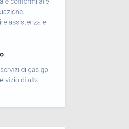
tà e conformi alle
tuazione.
ire assistenza e
io
servizi di gas gpl
rvizio di alta