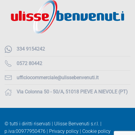
334 9154242
0572 80442
ufficiocommerciale@ulissebenvenuti.it
Via Colonna 50 - 50/A, 51018 PIEVE A NIEVOLE (PT)
© tutti i diritti riservati | Ulisse Benvenuti s.r.l. |
p.iva:
00977950476 |
Privacy policy
|
Cookie policy