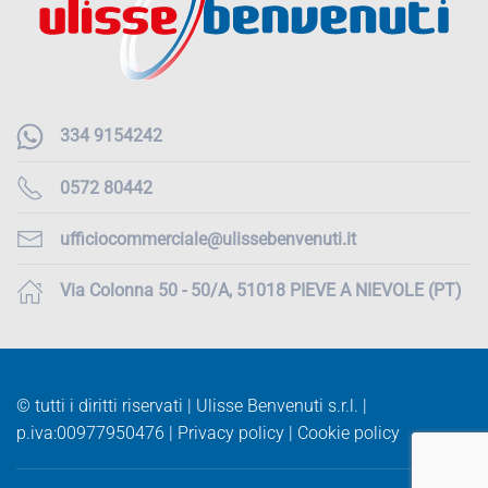
334 9154242
0572 80442
ufficiocommerciale@ulissebenvenuti.it
Via Colonna 50 - 50/A, 51018 PIEVE A NIEVOLE (PT)
© tutti i diritti riservati | Ulisse Benvenuti s.r.l. |
p.iva:
00977950476 |
Privacy policy
|
Cookie policy