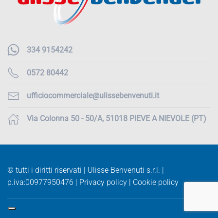
334 9154242
0572 80442
ufficiocommerciale@ulissebenvenuti.it
Via Colonna 50 - 50/A, 51018 PIEVE A NIEVOLE (PT)
© tutti i diritti riservati | Ulisse Benvenuti s.r.l. |
p.iva:
00977950476 |
Privacy policy
|
Cookie policy